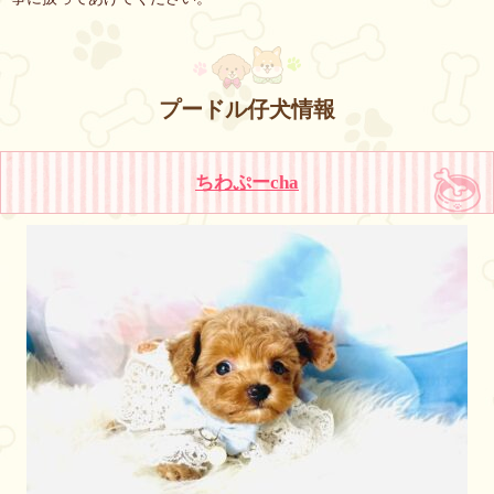
プードル仔犬情報
ちわぷーcha