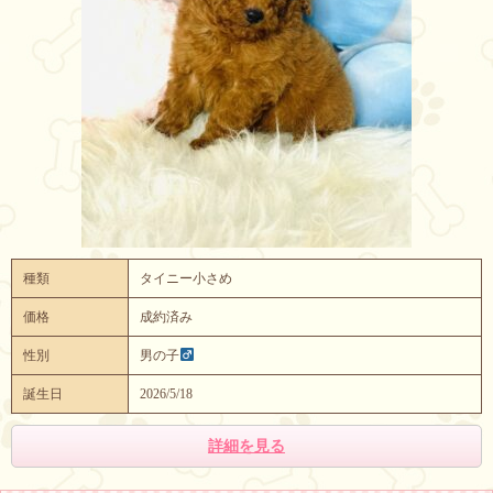
種類
タイニー小さめ
価格
成約済み
性別
男の子
誕生日
2026/5/18
詳細を見る