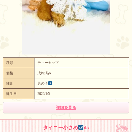
種類
ティーカップ
価格
成約済み
性別
男の子
誕生日
2026/1/5
詳細を見る
タイニー小さめ
do