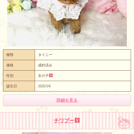
種類
タイニー
価格
成約済み
性別
女の子
誕生日
2026/5/6
詳細を見る
チワプー