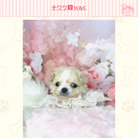
チワワ
W&C