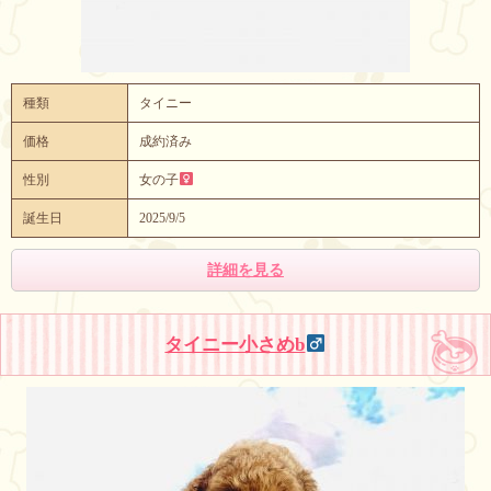
種類
タイニー
価格
成約済み
性別
女の子
誕生日
2025/9/5
詳細を見る
タイニー小さめb