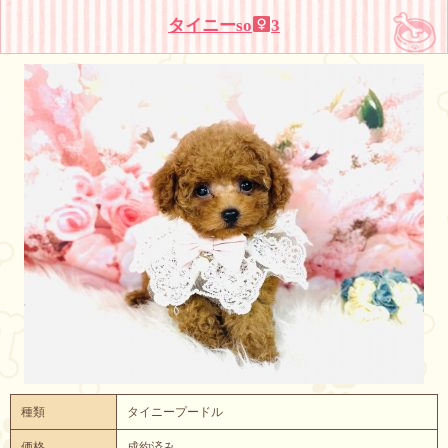
タイニーso
3
種類
タイニープードル
価格
成約済み