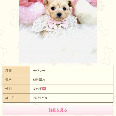
種類
チワプー
価格
成約済み
性別
女の子
誕生日
2025/12/20
詳細を見る