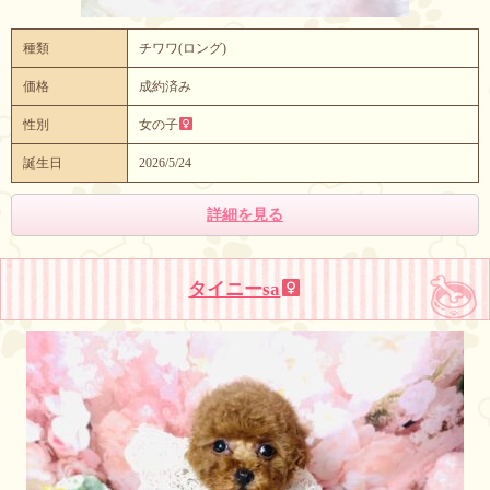
種類
チワワ(ロング)
価格
成約済み
性別
女の子
誕生日
2026/5/24
詳細を見る
タイニーsa