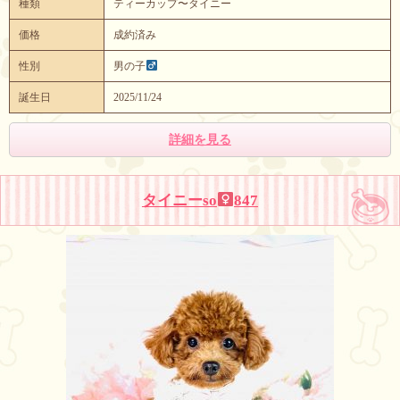
種類
ティーカップ〜タイニー
価格
成約済み
性別
男の子
誕生日
2025/11/24
詳細を見る
タイニーso
847