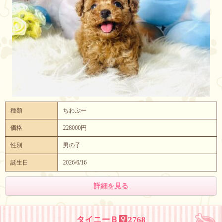
種類
ちわぷー
価格
228000円
性別
男の子
誕生日
2026/6/16
詳細を見る
タイニーＢ
2768