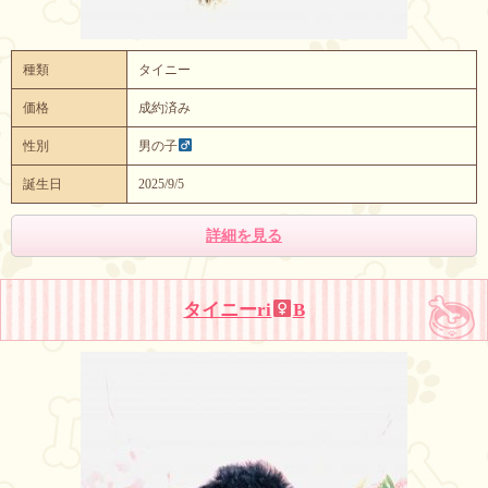
種類
タイニー
価格
成約済み
性別
男の子
誕生日
2025/9/5
詳細を見る
タイニーri
B