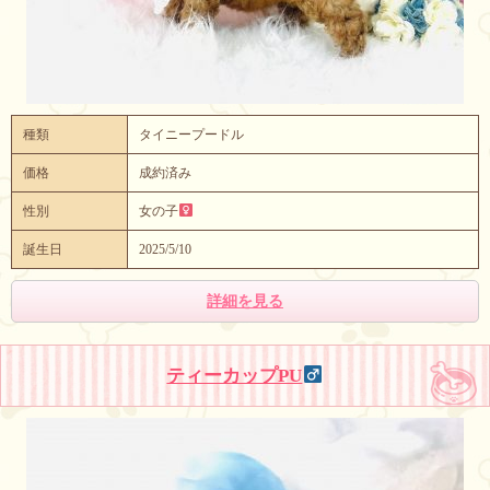
種類
タイニープードル
価格
成約済み
性別
女の子
誕生日
2025/5/10
詳細を見る
ティーカップPU