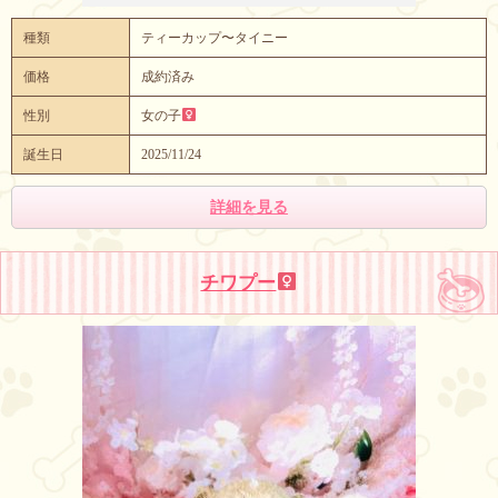
種類
ティーカップ〜タイニー
価格
成約済み
性別
女の子
誕生日
2025/11/24
詳細を見る
チワプー