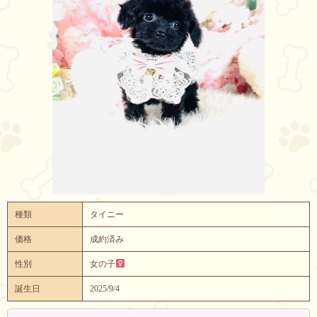
種類
タイニー
価格
成約済み
性別
女の子
誕生日
2025/9/4