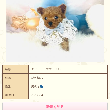
種類
ティーカッププードル
価格
成約済み
性別
男の子
誕生日
2025/3/14
詳細を見る