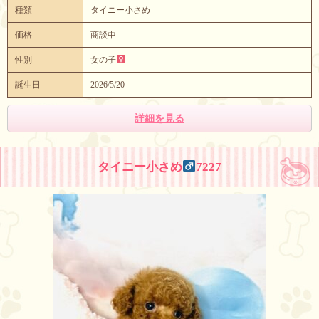
種類
タイニー小さめ
価格
商談中
性別
女の子
誕生日
2026/5/20
詳細を見る
タイニー小さめ
7227