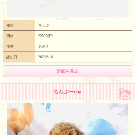
種類
ちわぷー
価格
228000円
性別
男の子
誕生日
2026/6/16
詳細を見る
ちわぷーcha