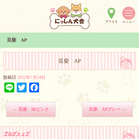
豆柴 AP
豆柴 AP
投稿日
2022年7月24日
Line
Twitter
Facebook
←
豆柴 IRピンク
豆柴 APグレー
→
ブログトップ