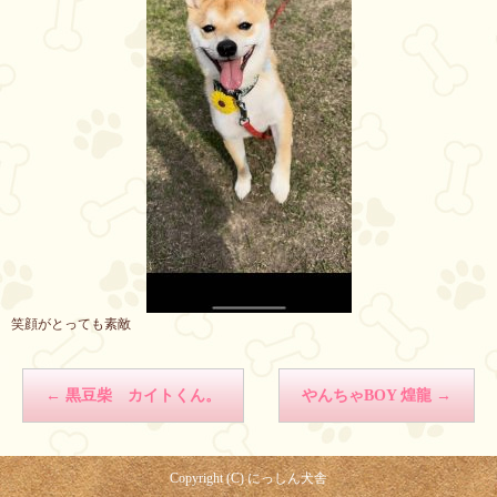
笑顔がとっても素敵
←
黒豆柴 カイトくん。
やんちゃBOY 煌龍
→
Copyright (C) にっしん犬舎