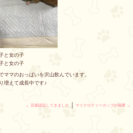
子と女の子
子と女の子
でママのおっぱいを沢山飲んでいます。
り増えて成長中です♪
←
豆柴認定してきました
マイクロティーカップの福君
→