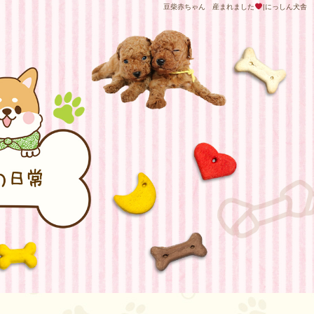
豆柴赤ちゃん 産まれました
|にっしん犬舎